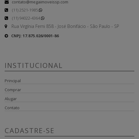
contato@megaimoveissp.com
(11) 2521-1985
(11) 94022-4364
Rua Virgínia Ferni 858 - José Bonifácio - São Paulo - SP
CNPJ: 17.875.026/0001-86
INSTITUCIONAL
Principal
Comprar
Alugar
Contato
CADASTRE-SE