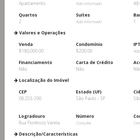
Apartamento
48.
Não Informado
Quartos
Suítes
Ba
2
1
Não Informado
Valores e Operações
Venda
Condomínio
IP
$180,000.00
$200.00
Não
Financiamento
Carta de Crédito
Ac
Não
Não
Nã
Localização do Imóvel
CEP
Estado (UF)
Ci
08.253-290
São Paulo - SP
Sã
Logradouro
Número
Co
Rua Florêncio Varela
Consulte
Con
Descrição/Características